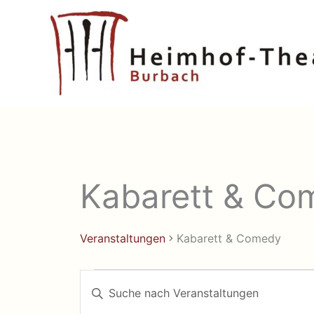
Zum
Inhalt
springen
Kabarett & Co
Veranstaltungen
Kabarett & Comedy
Veranstaltungen
Veranstaltungen
Bitte
Suche
Schlüsselwort
eingeben.