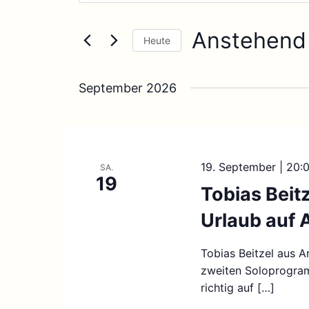
und
Suche
Ansichten,
nach
Anstehend
Navigation
Veranstaltungen
Heute
Schlüsselwort.
Datum
wählen.
September 2026
19. September | 20:
SA.
19
Tobias Beit
Urlaub auf
Tobias Beitzel aus A
zweiten Soloprogra
richtig auf […]