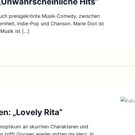
 „Unwahrscheinliche Hits“
auch preisgekrönte Musik-Comedy, zwischen
rnheit, Indie-Pop und Chanson. Marie Diot ist
 Musik ist […]
n: „Lovely Rita“
noptikum an skurrilen Charakteren und
 trifft Goosen wieder mitten ins Herz. In