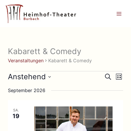
Zum
Inhalt
springen
Kabarett & Comedy
Veranstaltungen
Kabarett & Comedy
Veranstaltungen
Anstehend
Veranstaltun
Veran
Suche
Liste
Suche
Ansic
Datum
und
Navig
September 2026
wählen.
Ansichten,
Navigation
SA.
19