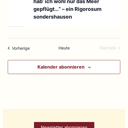
hab’ ich wohl nur das Meer
gepflügt…“ – ein Rigorosum
sondershausen
Veranstaltungen
Heute
Nächste
Vorherige
Veranstal
Kalender abonnieren
Newsletter abonnieren