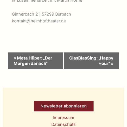
in Zusammenarbeit mit Martin Horne
Ginnerbach 2 | 57299 Burbach
kontakt@heimhoftheater.de
Veranstaltung-
«
Meta Hüper: „Der
GlasBlasSing: „Happy
Navigation
Morgen danach“
Hour“
»
Newsletter abonnieren
Impressum
Datenschutz