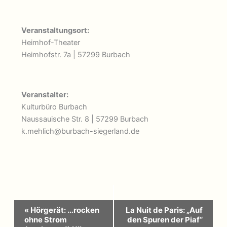
Veranstaltungsort:
Heimhof-Theater
Heimhofstr. 7a | 57299 Burbach
Veranstalter:
Kulturbüro Burbach
Naussauische Str. 8 | 57299 Burbach
k.mehlich@burbach-siegerland.de
Veranstaltung-
«
Hörgerät: …rocken
La Nuit de Paris: „Auf
Navigation
ohne Strom
den Spuren der Piaf“