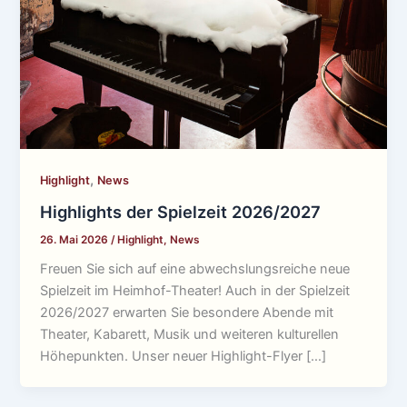
,
Highlight
News
Highlights der Spielzeit 2026/2027
26. Mai 2026
/
Highlight
,
News
Freuen Sie sich auf eine abwechslungsreiche neue
Spielzeit im Heimhof-Theater! Auch in der Spielzeit
2026/2027 erwarten Sie besondere Abende mit
Theater, Kabarett, Musik und weiteren kulturellen
Höhepunkten. Unser neuer Highlight-Flyer […]