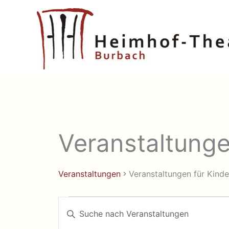
Zum
Inhalt
springen
Veranstaltunge
Veranstaltungen
Veranstaltungen für Kinde
Veranstaltungen
Veranstaltungen
Bitte
Suche
Schlüsselwort
eingeben.