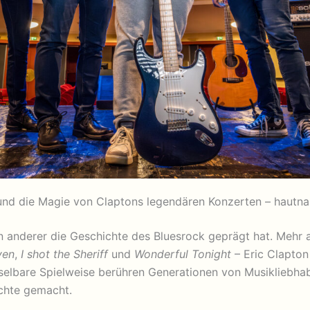
und die Magie von Claptons legendären Konzerten – hautnah
 anderer die Geschichte des Bluesrock geprägt hat. Mehr al
ven
,
I shot the Sheriff
und
Wonderful Tonight
– Eric Clapton
selbare Spielweise berühren Generationen von Musikliebha
ichte gemacht.