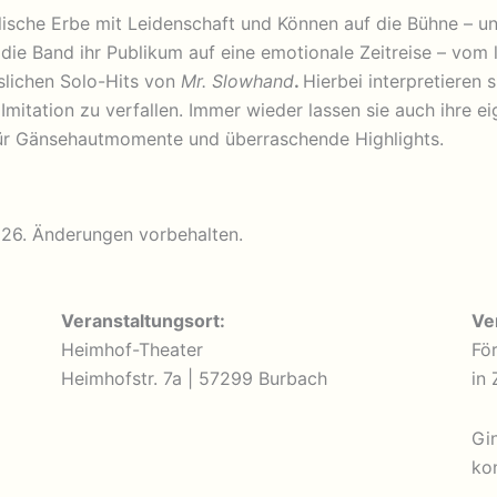
lische Erbe mit Leidenschaft und Können auf die Bühne – u
 die Band ihr Publikum auf eine emotionale Zeitreise – vo
slichen Solo-Hits von
Mr. Slowhand
.
Hierbei interpretieren
Imitation zu verfallen. Immer wieder lassen sie auch ihre ei
 für Gänsehautmomente und überraschende Highlights.
026. Änderungen vorbehalten.
Veranstaltungsort:
Ve
Heimhof-Theater
Fö
Heimhofstr. 7a | 57299 Burbach
in
Gi
ko