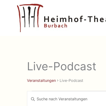
Zum
Inhalt
springen
Live-Podcast
Veranstaltungen
Live-Podcast
Veranstaltungen
Veranstaltungen
Bitte
Suche
Schlüsselwort
eingeben.